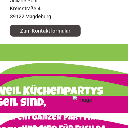
Juliane Pohl
Kreisstraße 4
39122 Magdeburg
Zum Kontaktformular
Weil Küchenpartys
geil sind,
aber ein ganzer Partyraum