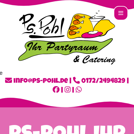
≡
info@ps-pohl.de
|
0172/2494829
|
|
|